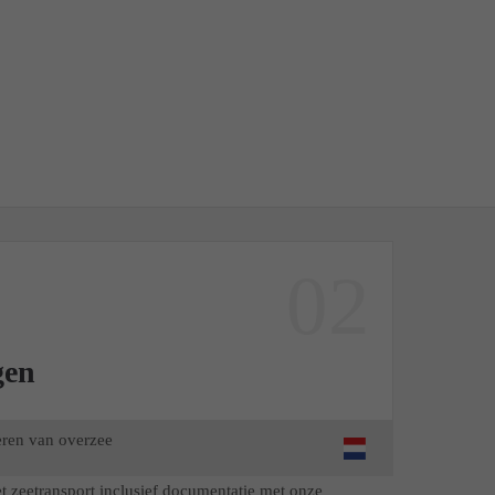
02
gen
eren van overzee
t zeetransport inclusief documentatie met onze