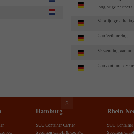
langjarige partners
Voortijdige afhalin
Confectionering
Verzending aan on
Conventionele vrac
n
Hamburg
Rhein-Ne
ier
SCC
Container Carrier
SCC
Container 
Co. KG
Spedition GmbH & Co. KG
Spedition Gmb