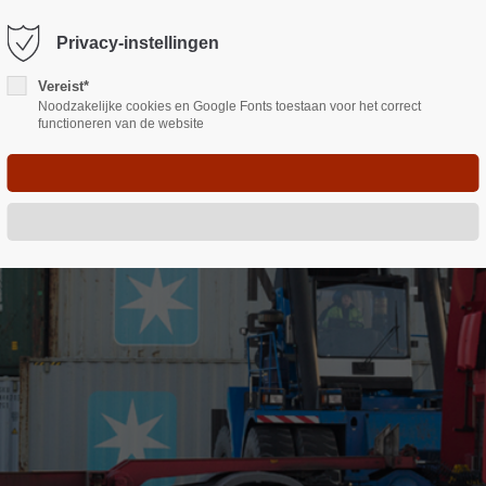
Privacy-instellingen
em "offcanvas-col2" bestaat niet.
Sorry, item "offcanvas-col3" bestaa
SPORT
OVERSLAG
OPSLAG
LOGIST
Vereist*
Noodzakelijke cookies en Google Fonts toestaan voor het correct
functioneren van de website