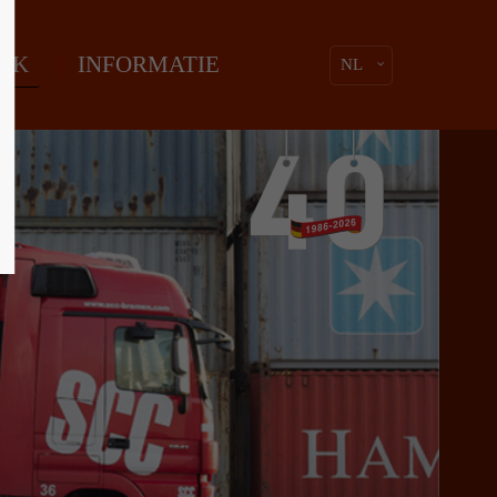
t niet.
Sorry, item "offcanvas-col4" bestaat niet.
IEK
INFORMATIE
NL