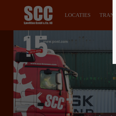
Sorry, item "offcanvas-col1" bestaat niet.
Sorry, it
LOCATIES
TRAN