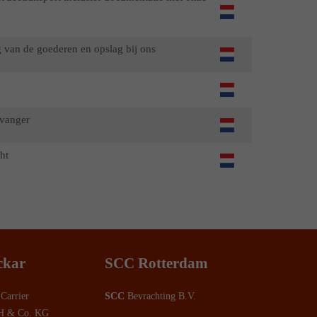
g van de goederen en opslag bij ons
tvanger
ht
ckar
SCC Rotterdam
Carrier
SCC
Bevrachting B.V.
H & Co. KG