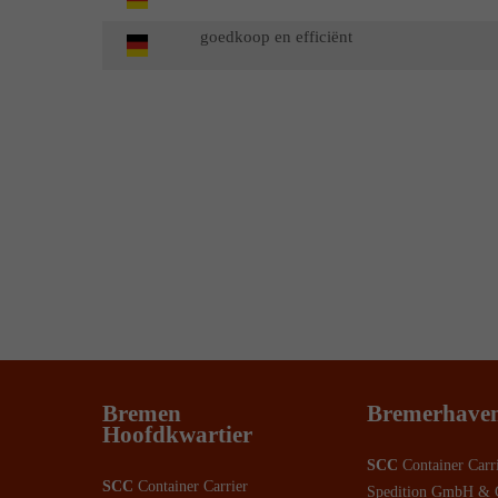
goedkoop en efficiënt
Bremen
Bremerhave
Hoofdkwartier
SCC
Container Carr
SCC
Container Carrier
Spedition GmbH & 