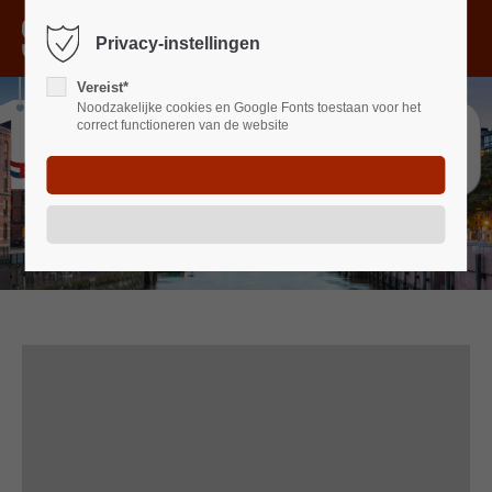
Menu
Privacy-instellingen
Sorry, item "offcanvas-col1" bestaat niet.
Vereist*
Noodzakelijke cookies en Google Fonts toestaan voor het
Sorry, item "offcanvas-col2" bestaat niet.
correct functioneren van de website
Sorry, item "offcanvas-col3" bestaat niet.
Sorry, item "offcanvas-col4" bestaat niet.