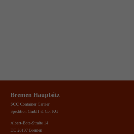
Lorem ipsum dolor sit amet, consectetuer adipiscing elit.
Aenean commodo ligula eget dolor. Aenean massa. Cum
sociis natoque
Bremen Hauptsitz
SCC
Container Carrier
Spedition GmbH & Co. KG
Albert-Bote-Straße 14
DE 28197 Bremen