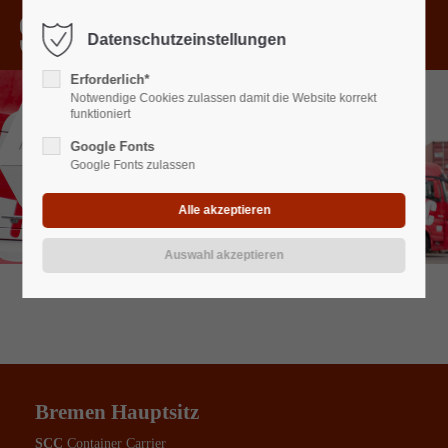
Menu
Datenschutzeinstellungen
Der Eintrag "offcanvas-col1" existiert leider nicht.
Erforderlich*
Notwendige Cookies zulassen damit die Website korrekt
Der Eintrag "offcanvas-col2" existiert leider nicht.
funktioniert
Google Fonts
Google Fonts zulassen
Der Eintrag "offcanvas-col3" existiert leider nicht.
Der Eintrag "offcanvas-col4" existiert leider nicht.
Bremen Hauptsitz
SCC
Container Carrier