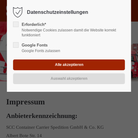
Menu
Datenschutzeinstellungen
Der Eintrag "offcanvas-col1" existiert leider nicht.
Erforderlich*
Notwendige Cookies zulassen damit die Website korrekt
Der Eintrag "offcanvas-col2" existiert leider nicht.
funktioniert
Google Fonts
Google Fonts zulassen
Der Eintrag "offcanvas-col3" existiert leider nicht.
Der Eintrag "offcanvas-col4" existiert leider nicht.
Impressum
Anbieterkennzeichnung:
SCC Container Carrier Spedition GmbH & Co. KG
Albert Bote Str. 14