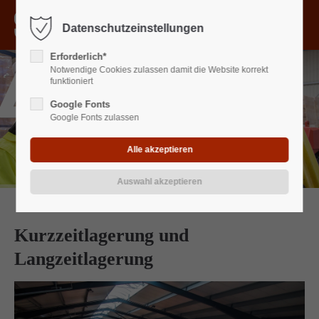
Menu
Datenschutzeinstellungen
Der Eintrag "offcanvas-col1" existiert leider nicht.
Erforderlich*
Notwendige Cookies zulassen damit die Website korrekt
Der Eintrag "offcanvas-col2" existiert leider nicht.
funktioniert
Google Fonts
Google Fonts zulassen
Der Eintrag "offcanvas-col3" existiert leider nicht.
Der Eintrag "offcanvas-col4" existiert leider nicht.
Kurzzeitlagerung und
Langzeitlagerung