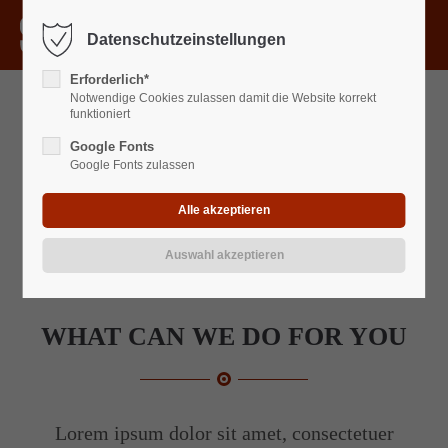
Menu
Datenschutzeinstellungen
Der Eintrag "offcanvas-col1" existiert leider nicht.
Erforderlich*
Notwendige Cookies zulassen damit die Website korrekt
Der Eintrag "offcanvas-col2" existiert leider nicht.
funktioniert
Google Fonts
Google Fonts zulassen
Der Eintrag "offcanvas-col3" existiert leider nicht.
Der Eintrag "offcanvas-col4" existiert leider nicht.
WHAT CAN WE DO FOR YOU
Lorem ipsum dolor sit amet, consectetuer